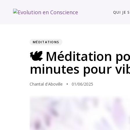
Skip
Skip
links
to
QUI JE 
content
MÉDITATIONS
PUBLISHED
Author
Published
🕊️ Méditation po
IN:
on:
minutes pour vi
Chantal d'Aboville
01/06/2025