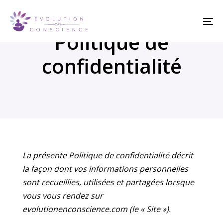
Skip
Skip
links
to
To
content
Politique de
na
confidentialité
La présente Politique de confidentialité décrit
la façon dont vos informations personnelles
sont recueillies, utilisées et partagées lorsque
vous vous rendez sur
evolutionenconscience.com (le « Site »).