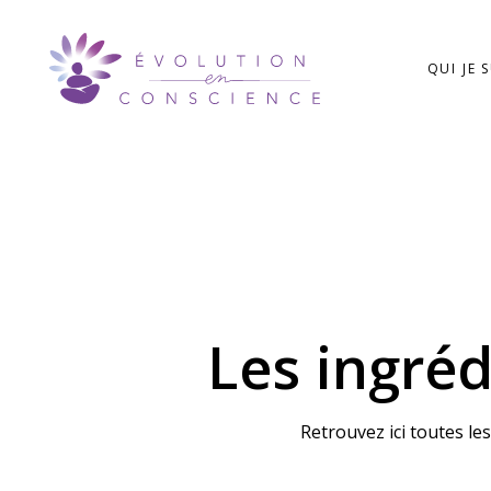
Skip
Skip
links
to
QUI JE 
content
Les ingré
Retrouvez ici toutes le