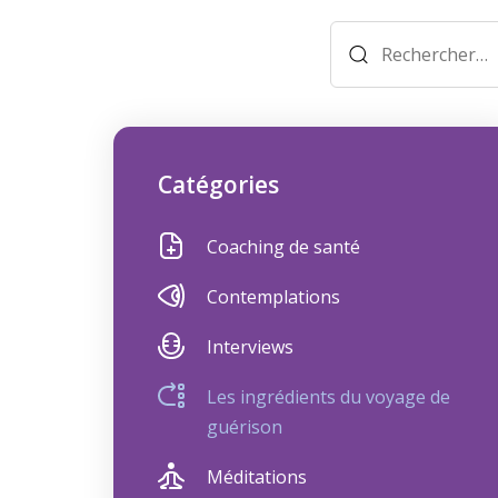
Rechercher :
Catégories
Coaching de santé
Contemplations
Interviews
Les ingrédients du voyage de
guérison
Méditations