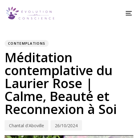
Skip
Skip
links
to
To
content
na
PUBLISHED
Author
Published
IN:
on:
CONTEMPLATIONS
Méditation
contemplative du
Laurier Rose |
Calme, Beauté et
Reconnexion à Soi
Chantal d'Aboville
26/10/2024