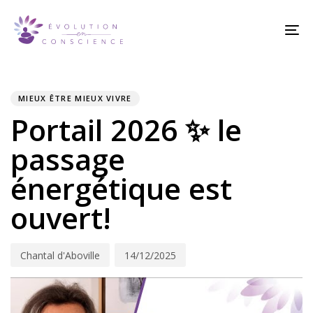
Skip
Skip
links
to
To
content
na
PUBLISHED
Author
Published
IN:
on:
MIEUX ÊTRE MIEUX VIVRE
Portail 2026 ✨ le
passage
énergétique est
ouvert!
Chantal d'Aboville
14/12/2025