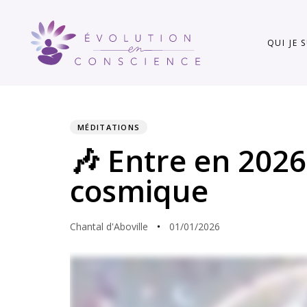
Skip
Skip
links
to
QUI JE 
content
MÉDITATIONS
PUBLISHED
Author
Published
🎶 Entre en 2026
IN:
on:
cosmique
Chantal d'Aboville
01/01/2026