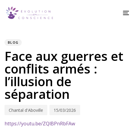
Skip
Skip
links
to
To
content
na
PUBLISHED
Author
Published
IN:
on:
BLOG
Face aux guerres et
conflits armés :
l’illusion de
séparation
Chantal d'Aboville
15/03/2026
https://youtu.be/ZQlBPnRbFAw