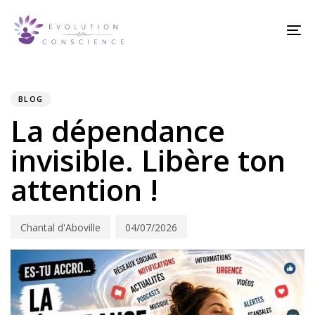
Skip
Skip
links
to
To
content
na
PUBLISHED
Author
Published
IN:
on:
BLOG
La dépendance
invisible. Libère ton
attention !
Chantal d'Aboville
04/07/2026